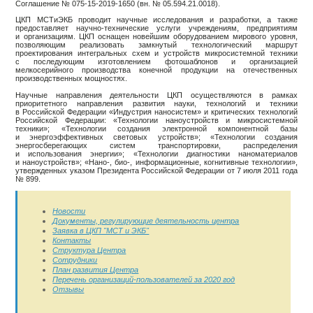
Соглашение № 075-15-2019-1650 (вн. № 05.594.21.0018).
ЦКП МСТиЭКБ проводит научные исследования и разработки, а также
предоставляет научно-технические услуги учреждениям, предприятиям
и организациям. ЦКП оснащен новейшим оборудованием мирового уровня,
позволяющим реализовать замкнутый технологический маршрут
проектирования интегральных схем и устройств микросистемной техники
с последующим изготовлением фотошаблонов и организацией
мелкосерийного производства конечной продукции на отечественных
производственных мощностях.
Научные направления деятельности ЦКП осуществляются в рамках
приоритетного направления развития науки, технологий и техники
в Российской Федерации «Индустрия наносистем» и критических технологий
Российской Федерации: «Технологии наноустройств и микросистемной
техники»; «Технологии создания электронной компонентной базы
и энергоэффективных световых устройств»; «Технологии создания
энергосберегающих систем транспортировки, распределения
и использования энергии»; «Технологии диагностики наноматериалов
и наноустройств»; «Нано-, био-, информационные, когнитивные технологии»,
утвержденных указом Президента Российской Федерации от 7 июля 2011 года
№ 899.
Новости
Документы, регулирующие деятельность центра
Заявка в ЦКП "МСТ и ЭКБ"
Контакты
Структура Центра
Сотрудники
План развития Центра
Перечень организаций-пользователей за 2020 год
Отзывы