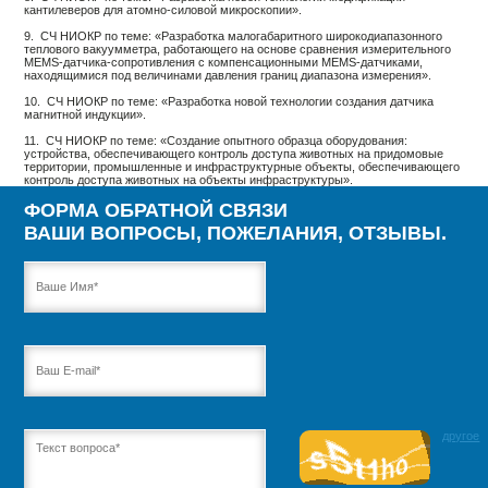
кантилеверов для атомно-силовой микроскопии».
9. СЧ НИОКР по теме: «Разработка малогабаритного широкодиапазонного
теплового вакуумметра, работающего на основе сравнения измерительного
MEMS-датчика-сопротивления с компенсационными MEMS-датчиками,
находящимися под величинами давления границ диапазона измерения».
10. СЧ НИОКР по теме: «Разработка новой технологии создания датчика
магнитной индукции».
11. СЧ НИОКР по теме: «Создание опытного образца оборудования:
устройства, обеспечивающего контроль доступа животных на придомовые
территории, промышленные и инфраструктурные объекты, обеспечивающего
контроль доступа животных на объекты инфраструктуры».
ФОРМА ОБРАТНОЙ СВЯЗИ
ВАШИ ВОПРОСЫ, ПОЖЕЛАНИЯ, ОТЗЫВЫ.
другое