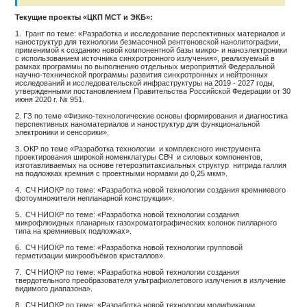
Текущие проекты «ЦКП МСТ и ЭКБ»:
1. Грант по теме: «Разработка и исследование перспективных материалов и
наноструктур для технологии безмасочной рентгеновской нанолитографии,
применимой к созданию новой компонентной базы микро- и наноэлектроники
с использованием источника синхротронного излучения», реализуемый в
рамках программы по выполнению отдельных мероприятий Федеральной
научно-технической программы развития синхротронных и нейтронных
исследований и исследовательской инфраструктуры на 2019 - 2027 годы,
утвержденными постановлением Правительства Российской Федерации от 30
июня 2020 г. № 951.
2. ГЗ по теме «Физико-технологические основы формирования и диагностика
перспективных наноматериалов и наноструктур для функциональной
электроники и сенсорики».
3. ОКР по теме «Разработка технологии и комплексного инструмента
проектирования широкой номенклатуры СВЧ и силовых компонентов,
изготавливаемых на основе гетероэпитаксиальных структур нитрида галлия
на подложках кремния с проектными нормами до 0,25 мкм».
4. СЧ НИОКР по теме: «Разработка новой технологии создания кремниевого
фотоумножителя непланарной конструкции».
5. СЧ НИОКР по теме: «Разработка новой технологии создания
микрофлюидных планарных газохроматографических колонок пилларного
типа на кремниевых подложках».
6. СЧ НИОКР по теме: «Разработка новой технологии групповой
герметизации микрообъёмов кристаллов».
7. СЧ НИОКР по теме: «Разработка новой технологии создания
твердотельного преобразователя ультрафиолетового излучения в излучение
видимого диапазона».
8. СЧ НИОКР по теме: «Разработка новой технологии модификации