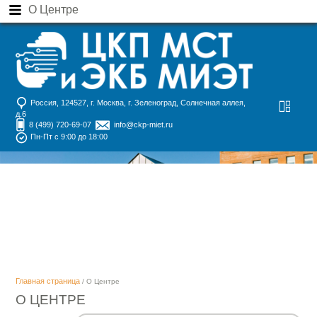
О Центре
Россия, 124527, г. Москва, г. Зеленоград, Солнечная аллея,
д.6
8 (499) 720-69-07
info@ckp-miet.ru
Пн-Пт с 9:00 до 18:00
Главная страница
/ О Центре
О ЦЕНТРЕ