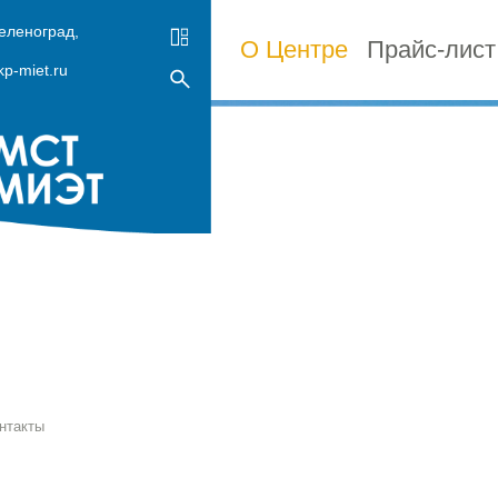
Зеленоград,
О Центре
Прайс-лист
p-miet.ru
нтакты