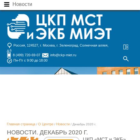
Новости
Россия, 124527, г. Москва, г. Зеленоград, Солнечная аллея,
д.6
8 (499) 720-69-07
info@ckp-miet.ru
Пн-Пт с 9:00 до 18:00
Главная страница
О Центре
Новости
/
/
/ Декабрь 2020 г.
НОВОСТИ. ДЕКАБРЬ 2020 Г.
ЦКП «МСТ и ЭКБ»