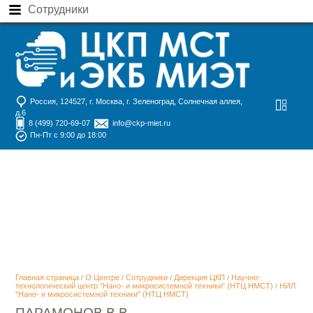
Сотрудники
Россия, 124527, г. Москва, г. Зеленоград, Солнечная аллея,
д.6
8 (499) 720-69-07
info@ckp-miet.ru
Пн-Пт с 9:00 до 18:00
Главная страница
О Центре
Сотрудники
Дирекция ЦКП
Научно-
/
/
/
/
технологический центр "Нано- и микросистемной техники" (НТЦ НМСТ)
НИЛ
/
"Нано- и микросистемной техники" (НТЦ НМСТ)
ПАРАМОНОВ В.В.