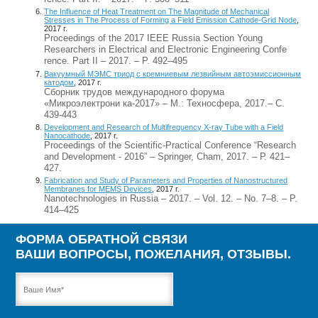
The Influence of Heat Treatment on The Magnitude of Mechanical
Stresses in The Process of Forming a Field Emission Cathode-Grid Node
,
2017 г.
Proceedings of the 2017 IEEE Russia Section Young
Researchers in Electrical and Electronic Engineering Confe
rence. Part II – 2017. – P. 492–495
Вакуумный МЭМС триод с кремниевым лезвийным автоэмиссионным
катодом
, 2017 г.
Сборник трудов международного форума
«Микроэлектрони ка-2017» – М.: Техносфера, 2017.– С.
439-443
Development and Research of Multifrequency X-ray Tube with a Field
Nanocathode
, 2017 г.
Proceedings of the Scientific-Practical Conference “Research
and Development - 2016” – Springer, Cham, 2017. – Р. 421–
427.
Fabrication and Study of Parameters and Properties of Nanostructured
Membranes for MEMS Devices
, 2017 г.
Nanotechnologies in Russia – 2017. – Vol. 12. – No. 7–8. – P.
414–425
ФОРМА ОБРАТНОЙ СВЯЗИ
ВАШИ ВОПРОСЫ, ПОЖЕЛАНИЯ, ОТЗЫВЫ.