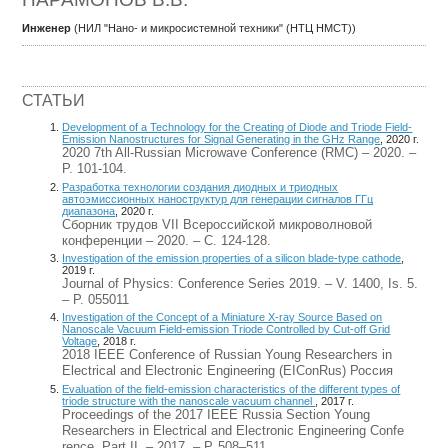
Инженер
(НИЛ "Нано- и микросистемной техники" (НТЦ НМСТ))
СТАТЬИ
Development of a Technology for the Creating of Diode and Triode Field-
Emission Nanostructures for Signal Generating in the GHz Range
, 2020 г.
2020 7th All-Russian Microwave Conference (RMC) – 2020. –
P. 101-104.
Разработка технологии создания диодных и триодных
автоэмиссионных наноструктур для генерации сигналов ГГц
диапазона
, 2020 г.
Сборник трудов VII Всероссийской микроволновой
конференции – 2020. – С. 124-128.
Investigation of the emission properties of a silicon blade-type cathode
,
2019 г.
Journal of Physics: Conference Series 2019. – V. 1400, Is. 5.
– P. 055011
Investigation of the Concept of a Miniature X-ray Source Based on
Nanoscale Vacuum Field-emission Triode Controlled by Cut-off Grid
Voltage
, 2018 г.
2018 IEEE Conference of Russian Young Researchers in
Electrical and Electronic Engineering (EIConRus) Россия
Evaluation of the field-emission characteristics of the different types of
triode structure with the nanoscale vacuum channel
, 2017 г.
Proceedings of the 2017 IEEE Russia Section Young
Researchers in Electrical and Electronic Engineering Confe
rence. Part II. – 2017. – Р. 508–511