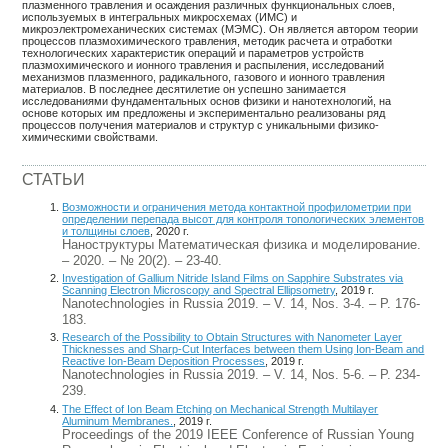
плазменного травления и осаждения различных функциональных слоев,
используемых в интегральных микросхемах (ИМС) и
микроэлектромеханических системах (МЭМС). Он является автором теории
процессов плазмохимического травления, методик расчета и отработки
технологических характеристик операций и параметров устройств
плазмохимического и ионного травления и распыления, исследований
механизмов плазменного, радикального, газового и ионного травления
материалов. В последнее десятилетие он успешно занимается
исследованиями фундаментальных основ физики и нанотехнологий, на
основе которых им предложены и экспериментально реализованы ряд
процессов получения материалов и структур с уникальными физико-
химическими свойствами.
СТАТЬИ
Возможности и ограничения метода контактной профилометрии при
определении перепада высот для контроля топологических элементов
и толщины слоев
, 2020 г.
Наноструктуры Математическая физика и моделирование.
– 2020. – № 20(2). – 23-40.
Investigation of Gallium Nitride Island Films on Sapphire Substrates via
Scanning Electron Microscopy and Spectral Ellipsometry
, 2019 г.
Nanotechnologies in Russia 2019. – V. 14, Nos. 3-4. – P. 176-
183.
Research of the Possibility to Obtain Structures with Nanometer Layer
Thicknesses and Sharp-Cut Interfaces between them Using Ion-Beam and
Reactive Ion-Beam Deposition Processes
, 2019 г.
Nanotechnologies in Russia 2019. – V. 14, Nos. 5-6. – P. 234-
239.
The Effect of Ion Beam Etching on Mechanical Strength Multilayer
Aluminum Membranes.
, 2019 г.
Proceedings of the 2019 IEEE Conference of Russian Young