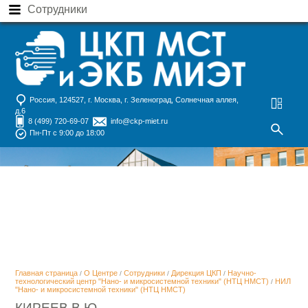
Сотрудники
Россия, 124527, г. Москва, г. Зеленоград, Солнечная аллея,
д.6
8 (499) 720-69-07
info@ckp-miet.ru
Пн-Пт с 9:00 до 18:00
Главная страница
О Центре
Сотрудники
Дирекция ЦКП
Научно-
/
/
/
/
технологический центр "Нано- и микросистемной техники" (НТЦ НМСТ)
НИЛ
/
"Нано- и микросистемной техники" (НТЦ НМСТ)
КИРЕЕВ В.Ю.