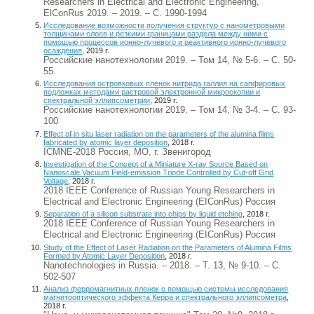
Researchers in Electrical and Electronic Engineering,
ElConRus 2019. – 2019. – С. 1990-1994
Исследование возможности получения структур с нанометровыми
толщинами слоев и резкими границами раздела между ними с
помощью процессов ионно-лучевого и реактивного ионно-лучевого
осаждения
, 2019 г.
Российские нанотехнологии 2019. – Том 14, № 5-6. – С. 50-
55.
Исследования островковых пленок нитрида галлия на сапфировых
подложках методами растровой электронной микроскопии и
спектральной эллипсометрии
, 2019 г.
Российские нанотехнологии 2019. – Том 14, № 3-4. – С. 93-
100
Effect of in situ laser radiation on the parameters of the alumina films
fabricated by atomic layer deposition
, 2018 г.
ICMNE-2018 Россия, МО, г. Звенигород
Investigation of the Concept of a Miniature X-ray Source Based on
Nanoscale Vacuum Field-emission Triode Controlled by Cut-off Grid
Voltage
, 2018 г.
2018 IEEE Conference of Russian Young Researchers in
Electrical and Electronic Engineering (EIConRus) Россия
Separation of a silicon substrate into chips by liquid etching
, 2018 г.
2018 IEEE Conference of Russian Young Researchers in
Electrical and Electronic Engineering (EIConRus) Россия
Study of the Effect of Laser Radiation on the Parameters of Alumina Films
Formed by Atomic Layer Deposition
, 2018 г.
Nanotechnologies in Russia. – 2018. – Т. 13, № 9-10. – С.
502-507
Анализ ферромагнитных пленок с помощью системы исследования
магнитооптического эффекта Керра и спектрального эллипсометра
,
2018 г.