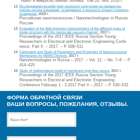
"Нано- и микросистемная техника" Том 20, №9, 2018 г.
Исследования воздействия лазерного излучения на параметры
пленок оксида алюминия, осаждаемых в процессе атомно-слоевого
осаждения
, 2018 г.
Российские нанотехнологии / Nanonechnologies in Russia
Россия
Evaluation of the field-emission characteristics of the different types of
triode structure with the nanoscale vacuum channel
, 2017 г.
Proceedings of the 2017 IEEE Russia Section Young
Researchers in Electrical and Electronic Engineering Confe
rence. Part II. – 2017. – Р. 508–511
Fabrication and Study of Parameters and Properties of Nanostructured
Membranes for MEMS Devices
, 2017 г.
Nanotechnologies in Russia – 2017. – Vol. 12. – No. 7–8. – P.
414–425
Study of mathematical model of membrane type flow sensor
, 2017 г.
Proceedings of the 2017 IEEE Russia Section Young
Researchers in Electrical and Electronic Engineering
Conference February 1 - 3,2017 Part II – 2017. – Р. 530–533
ФОРМА ОБРАТНОЙ СВЯЗИ
ВАШИ ВОПРОСЫ, ПОЖЕЛАНИЯ, ОТЗЫВЫ.