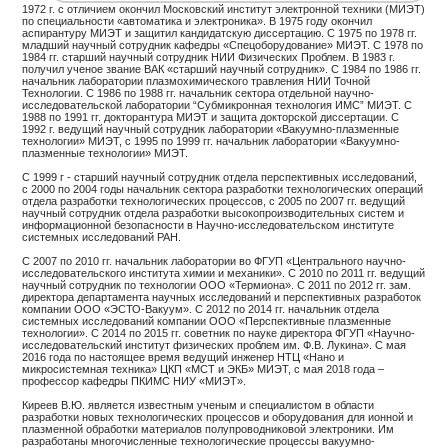
1972 г. с отличием окончил Московский институт электронной техники (МИЭТ)
по специальности «автоматика и электроника». В 1975 году окончил
аспирантуру МИЭТ и защитил кандидатскую диссертацию. С 1975 по 1978 гг.
младший научный сотрудник кафедры «Спецоборудование» МИЭТ. С 1978 по
1984 гг. старший научный сотрудник НИИ Физических Проблем. В 1983 г.
получил ученое звание ВАК «старший научный сотрудник». С 1984 по 1986 гг.
начальник лаборатории плазмохимического травления НИИ Точной
Технологии. С 1986 по 1988 гг. начальник сектора отдельной научно-
исследовательской лаборатории “Субмикронная технология ИМС” МИЭТ. С
1988 по 1991 гг. докторантура МИЭТ и защита докторской диссертации. С
1992 г. ведущий научный сотрудник лаборатории «Вакуумно-плазменные
технологии» МИЭТ, с 1995 по 1999 гг. начальник лаборатории «Вакуумно-
плазменные технологии» МИЭТ.
С 1999 г - старший научный сотрудник отдела перспективных исследований,
с 2000 по 2004 годы начальник сектора разработки технологических операций
отдела разработки технологических процессов, с 2005 по 2007 гг. ведущий
научный сотрудник отдела разработки высокопроизводительных систем и
информационной безопасности в Научно-исследовательском институте
системных исследований РАН.
С 2007 по 2010 гг. начальник лаборатории во ФГУП «Центрального научно-
исследовательского института химии и механики». С 2010 по 2011 гг. ведущий
научный сотрудник по технологии ООО «Термиона». С 2011 по 2012 гг. зам.
директора департамента научных исследований и перспективных разработок
компании ООО «ЭСТО-Вакуум». С 2012 по 2014 гг. начальник отдела
системных исследований компании ООО «Перспективные плазменные
технологии». С 2014 по 2015 гг. советник по науке директора ФГУП «Научно-
исследовательский институт физических проблем им. Ф.В. Лукина». С мая
2016 года по настоящее время ведущий инженер НТЦ «Нано и
микросистемная техника» ЦКП «МСТ и ЭКБ» МИЭТ, с мая 2018 года –
профессор кафедры ПКИМС НИУ «МИЭТ».
Киреев В.Ю. является известным ученым и специалистом в области
разработки новых технологических процессов и оборудования для ионной и
плазменной обработки материалов полупроводниковой электроники. Им
разработаны многочисленные технологические процессы вакуумно-